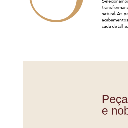
Selecionamos 
transformand
natural. As 
acabamentos 
cada detalhe.
Peça
e no