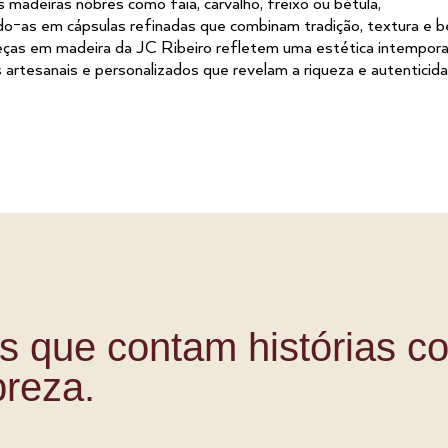
madeiras nobres como faia, carvalho, freixo ou bétula,
o-as em cápsulas refinadas que combinam tradição, textura e b
peças em madeira da JC Ribeiro refletem uma estética intempora
artesanais e personalizados que revelam a riqueza e autenticid
s que contam histórias c
breza.