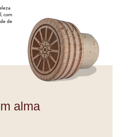
eleza
l, com
ade de
om alma